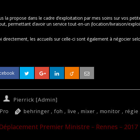
us la propose dans le cadre d’exploitation par mes soins sur vos pet
6out, permettant d’avoir un service tout-en-un (location/livraison/exp
i directement, les accueils sur celle-ci sont également à négocier selo
acebook
Pierrick [Admin]
Pro
behringer
,
foh
,
live
,
mixer
,
monitor
,
régie
Déplacement Premier Ministre – Rennes – 2017