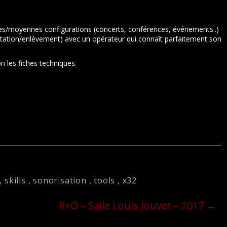
ites/moyennes configurations (concerts, conférences, événements..)
loitation/enlèvement) avec un opérateur qui connaît parfaitement son
n les fiches techniques.
,
skills
,
sonorisation
,
tools
,
x32
R+O – Salle Louis Jouvet – 2017
→