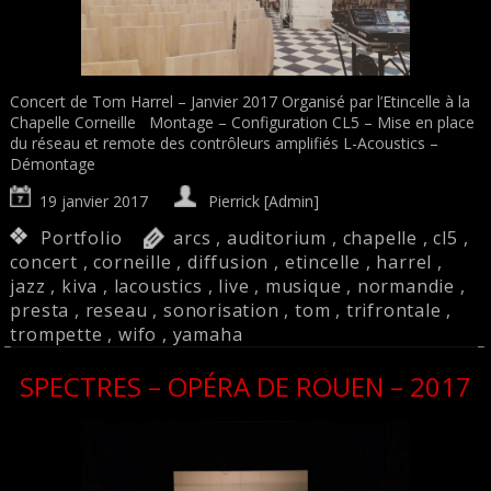
Concert de Tom Harrel – Janvier 2017 Organisé par l’Etincelle à la
Chapelle Corneille Montage – Configuration CL5 – Mise en place
du réseau et remote des contrôleurs amplifiés L-Acoustics –
Démontage
19 janvier 2017
Pierrick [Admin]
Portfolio
arcs
,
auditorium
,
chapelle
,
cl5
,
concert
,
corneille
,
diffusion
,
etincelle
,
harrel
,
jazz
,
kiva
,
lacoustics
,
live
,
musique
,
normandie
,
presta
,
reseau
,
sonorisation
,
tom
,
trifrontale
,
trompette
,
wifo
,
yamaha
SPECTRES – OPÉRA DE ROUEN – 2017